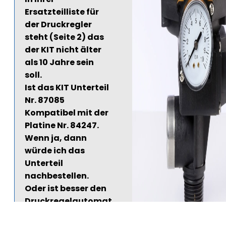
Ersatzteilliste für
der Druckregler
steht (Seite 2) das
der KIT nicht älter
als 10 Jahre sein
soll.
Ist das KIT Unterteil
Nr. 87085
Kompatibel mit der
Platine Nr. 84247.
Wenn ja, dann
würde ich das
Unterteil
nachbestellen.
Oder ist besser den
Druckregelautomat
Espa KIT02-3