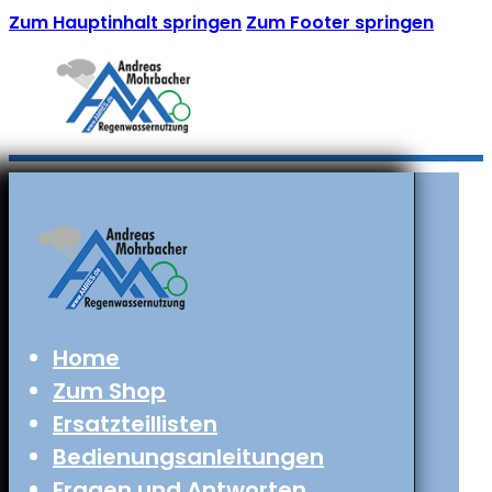
Zum Hauptinhalt springen
Zum Footer springen
Home
Zum Shop
Ersatzteillisten
Bedienungsanleitungen
Fragen und Antworten