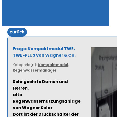
zurück
Frage: Kompaktmodul TWE,
TWE-PLUS von Wagner & Co.
Kategorie(n):
Kompaktmodul
,
Regenwassermanager
Sehr geehrte Damen und
Herren,
alte
Regenwassernutzungsanlage
von Wagner Solar.
Dort ist der Druckschalter der