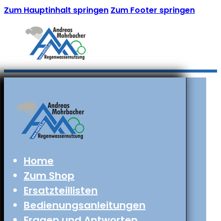
Zum Hauptinhalt springen
Zum Footer springen
Home
Zum Shop
Ersatzteillisten
Bedienungsanleitungen
Fragen und Antworten