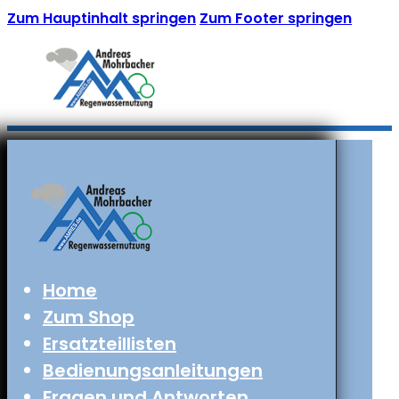
Zum Hauptinhalt springen
Zum Footer springen
Home
Zum Shop
Ersatzteillisten
Bedienungsanleitungen
Fragen und Antworten